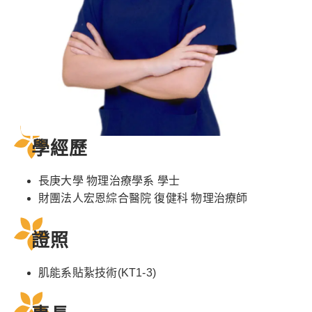
學經歷
長庚大學 物理治療學系 學士
財團法人宏恩綜合醫院 復健科 物理治療師
證照
肌能系貼紥技術(KT1-3)